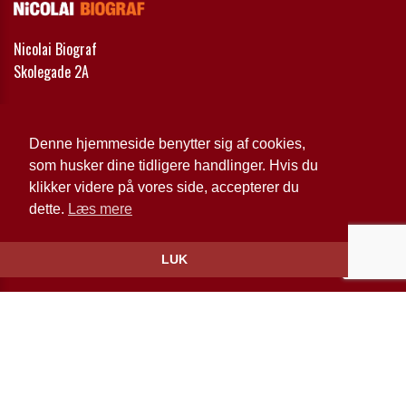
Nicolai Biograf
Skolegade 2A
Telefon:
21 71 69 57
Email:
bio@nicolaibio.dk
Denne hjemmeside benytter sig af cookies,
som husker dine tidligere handlinger. Hvis du
Cookie- og privatlivspolitik
klikker videre på vores side, accepterer du
dette.
Læs mere
Website og billetsystem fra ebillet a/s
LUK